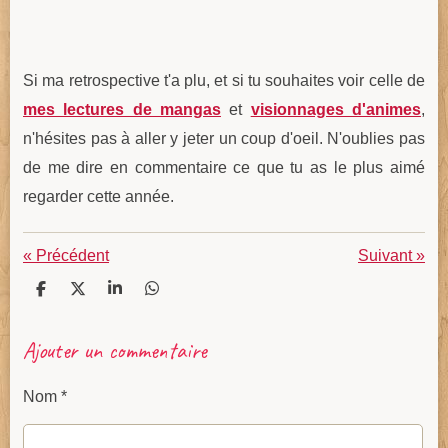
Si ma retrospective t'a plu, et si tu souhaites voir celle de
mes lectures de mangas
et
visionnages d'animes
,
n'hésites pas à aller y jeter un coup d'oeil. N'oublies pas
de me dire en commentaire ce que tu as le plus aimé
regarder cette année.
«
Précédent
Suivant
»
P
P
P
P
a
a
a
a
r
r
r
r
Ajouter un commentaire
t
t
t
t
a
a
a
a
g
g
g
g
Nom *
e
e
e
e
r
r
r
r