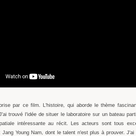
prise par ce film. L'histoire, qui aborde le thème fascin
J'ai trouvé l'idée de situer le laboratoire sur un bateau part
patiale intéressante au récit. Les acteurs sont tous exc
 Jang Young Nam, dont le talent n'est plus à prouver. J'a