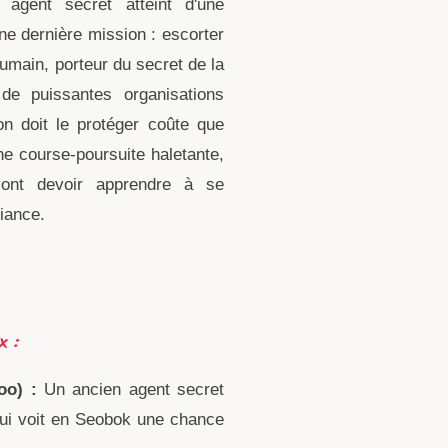
agent secret atteint d'une
une dernière mission : escorter
umain, porteur du secret de la
 de puissantes organisations
n doit le protéger coûte que
 course-poursuite haletante,
nt devoir apprendre à se
fiance.
 :
oo) :
Un ancien agent secret
qui voit en Seobok une chance