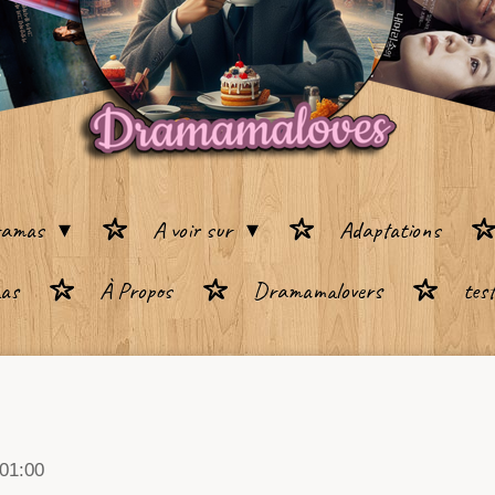
ramas
A voir sur
Adaptations
as
À Propos
Dramamalovers
test
 01:00