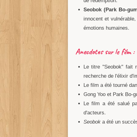
de rédemption.
Seobok (Park Bo-gum
innocent et vulnérable
émotions humaines.
Anecdotes sur le film :
Le titre "Seobok" fait
recherche de l'élixir d'i
Le film a été tourné da
Gong Yoo et Park Bo-gum
Le film a été salué pa
d'acteurs.
Seobok
a été un succès