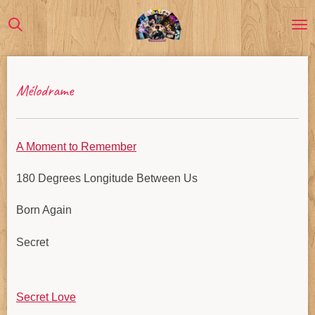
Passer
au
contenu
principal
Mélodrame
A Moment to Remember
180 Degrees Longitude Between Us
Born Again
Secret
Secret Love